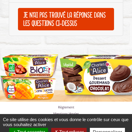
JE N'AI PAS TROUVÉ LA RÉPONSE DANS
LES QUESTIONS CI-DESSUS
Règlement
Mentions légales
Ce site utilise des cookies et vous donne le contrôle sur ceux que
Politique de confidentialité
vous souhaitez activer
Cookies